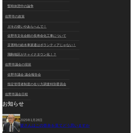
暫時休憩中の論争
佐野市の政策
ガキの使いやあらへんで！
佐野市文化会館の長寿命化工事について
災害時の給水車派遣はボランティアじゃない！
飛駒地区がチャイナタウン化！？
佐野市議会の現状
佐野市議会 議会報告会
指定管理者制度の在り方調査特別委員会
佐野市議会日程
お知らせ
2025年1月28日
皆さんはこの答弁を見てどう思いますか