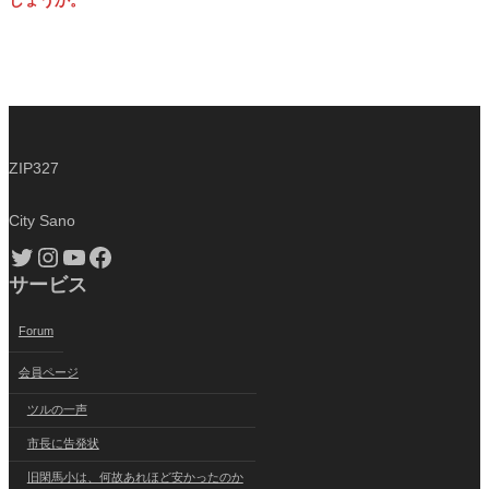
ZIP327
City Sano
Twitter
Instagram
YouTube
Facebook
サービス
Forum
会員ページ
ツルの一声
市長に告発状
旧閑馬小は、何故あれほど安かったのか