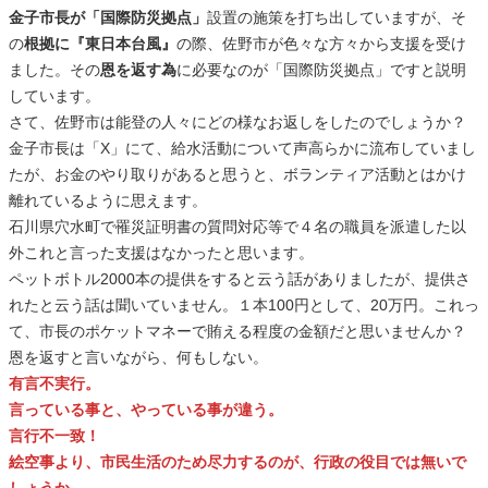
金子市長が「国際防災拠点」
設置の施策を打ち出していますが、そ
の
根拠に『東日本台風』
の際、佐野市が色々な方々から支援を受け
ました。その
恩を返す為
に必要なのが「国際防災拠点」ですと説明
しています。
さて、佐野市は能登の人々にどの様なお返しをしたのでしょうか？
金子市長は「X」にて、給水活動について声高らかに流布していまし
たが、お金のやり取りがあると思うと、ボランティア活動とはかけ
離れているように思えます。
石川県穴水町で罹災証明書の質問対応等で４名の職員を派遣した以
外これと言った支援はなかったと思います。
ペットボトル2000本の提供をすると云う話がありましたが、提供さ
れたと云う話は聞いていません。１本100円として、20万円。これっ
て、市長のポケットマネーで賄える程度の金額だと思いませんか？
恩を返すと言いながら、何もしない。
有言不実行。
言っている事と、やっている事が違う。
言行不一致！
絵空事より、市民生活のため尽力するのが、行政の役目では無いで
しょうか。