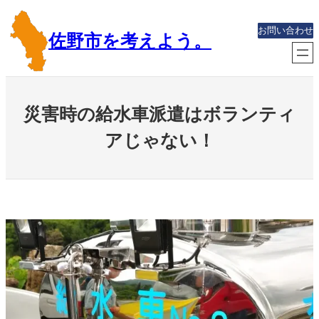
内
容
お問い合わせ
佐野市を考えよう。
を
ス
キ
ッ
災害時の給水車派遣はボランティ
プ
アじゃない！