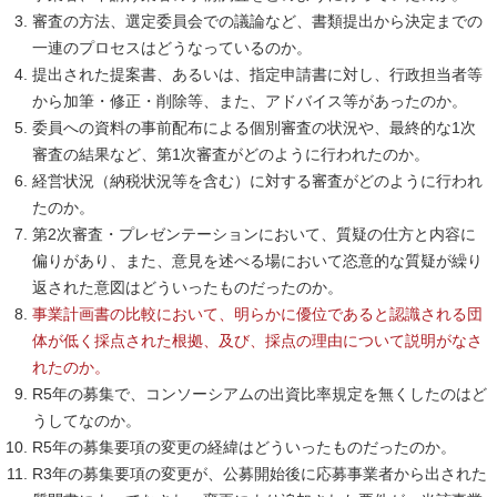
審査の方法、選定委員会での議論など、書類提出から決定までの
一連のプロセスはどうなっているのか。
提出された提案書、あるいは、指定申請書に対し、行政担当者等
から加筆・修正・削除等、また、アドバイス等があったのか。
委員への資料の事前配布による個別審査の状況や、最終的な1次
審査の結果など、第1次審査がどのように行われたのか。
経営状況（納税状況等を含む）に対する審査がどのように行われ
たのか。
第2次審査・プレゼンテーションにおいて、質疑の仕方と内容に
偏りがあり、また、意見を述べる場において恣意的な質疑が繰り
返された意図はどういったものだったのか。
事業計画書の比較において、明らかに優位であると認識される団
体が低く採点された根拠、及び、採点の理由について説明がなさ
れたのか。
R5年の募集で、コンソーシアムの出資比率規定を無くしたのはど
うしてなのか。
R5年の募集要項の変更の経緯はどういったものだったのか。
R3年の募集要項の変更が、公募開始後に応募事業者から出された