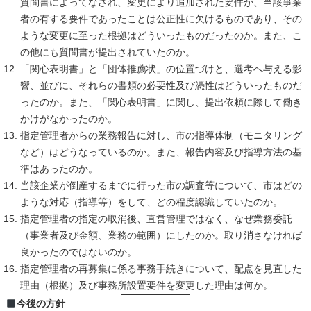
質問書によってなされ、変更により追加された要件が、当該事業
者の有する要件であったことは公正性に欠けるものであり、その
ような変更に至った根拠はどういったものだったのか。また、こ
の他にも質問書が提出されていたのか。
「関心表明書」と「団体推薦状」の位置づけと、選考へ与える影
響、並びに、それらの書類の必要性及び憑性はどういったものだ
ったのか。また、「関心表明書」に関し、提出依頼に際して働き
かけがなかったのか。
指定管理者からの業務報告に対し、市の指導体制（モニタリング
など）はどうなっているのか。また、報告内容及び指導方法の基
準はあったのか。
当該企業が倒産するまでに行った市の調査等について、市はどの
ような対応（指導等）をして、どの程度認識していたのか。
指定管理者の指定の取消後、直営管理ではなく、なぜ業務委託
（事業者及び金額、業務の範囲）にしたのか。取り消さなければ
良かったのではないのか。
指定管理者の再募集に係る事務手続きについて、配点を見直した
理由（根拠）及び事務所設置要件を変更した理由は何か。
今後の方針