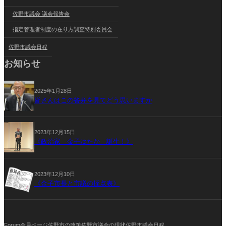
佐野市議会 議会報告会
指定管理者制度の在り方調査特別委員会
佐野市議会日程
お知らせ
2025年1月28日
皆さんはこの答弁を見てどう思いますか
2023年12月15日
《政治家 金子ゆたか 誕生！》
2023年12月10日
《金子市長と市議の採点表》
Forum
会員ページ
佐野市の政策
佐野市議会の現状
佐野市議会日程