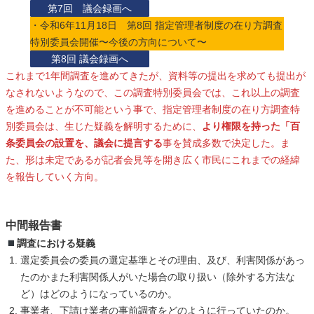
第7回 議会録画へ
・令和6年11月18日 第8回 指定管理者制度の在り方調査
特別委員会開催〜今後の方向について〜
第8回 議会録画へ
これまで1年間調査を進めてきたが、資料等の提出を求めても提出が
なされないようなので、この調査特別委員会では、これ以上の調査
を進めることが不可能という事で、指定管理者制度の在り方調査特
別委員会は、生じた疑義を解明するために、
より権限を持った「百
条委員会の設置を、議会に提言する
事を賛成多数で決定した。ま
た、形は未定であるが記者会見等を開き広く市民にこれまでの経緯
を報告していく方向。
中間報告書
調査における疑義
選定委員会の委員の選定基準とその理由、及び、利害関係があっ
たのかまた利害関係人がいた場合の取り扱い（除外する方法な
ど）はどのようになっているのか。
事業者、下請け業者の事前調査をどのように行っていたのか。