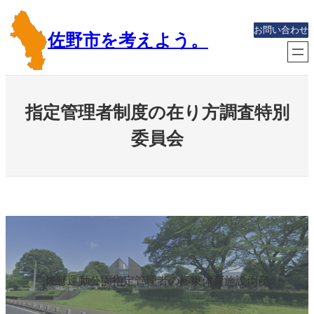
内
容
お問い合わせ
佐野市を考えよう。
を
ス
キ
ッ
指定管理者制度の在り方調査特別
プ
委員会
佐野運動公園指定管理者の極東体育施設倒産