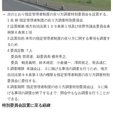
次のとおり指定管理者制度の在り方調査特別委員会を設置する。
1 名 称 指定管理者制度の在り方調査特別委員会
2 設置根拠 地方自治法第１０９条第１項及び佐野市議会委員会条
例第６条第１項
3 設置目的 本市の指定管理者制度の在り方に関する事項を調査す
るため
4 委員定数 ７人
委員長 菅原達、副委員長 横井帝之、
委員 鶴見義明、鈴木靖宏、小倉健一、澤田裕之、長浜成仁
5 調査権限  本議会は、３に掲げる事項の調査を行うため、地方
自治法第９８条第１項の権限を指定管理者制度の在り方調査特別
委員会に委任する。
6 調査期間  指定管理者制度の在り方調査特別委員会は、３に掲
げる事項の調査が終了するまで、閉会中もなお調査を行うことが
できる。
特別委員会設置に至る経緯