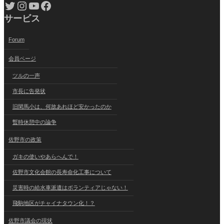
Twitter
Instagram
YouTube
Facebook
サービス
Forum
会員ページ
ツルの一声
市長に告発状
旧閑馬小は、何故あれほど安かったのか
暫時休憩中の論争
佐野市の政策
ガキの使いやあらへんで！
佐野市文化会館の長寿命化工事について
災害時の給水車派遣はボランティアじゃない！
飛駒地区がチャイナタウン化！？
佐野市議会の現状