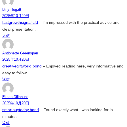
Billy Hogatt
2025年10月20日
fastgrowthsignal.cfd
– I’m impressed with the practical advice and
clear presentation.
返信
Antionette Greenspan
2025年10月20日
creativegiftworld.bond
– Enjoyed reading here, very informative and
easy to follow.
返信
Eileen Dillahunt
2025年10月20日
smartbuytoday.bond
– Found exactly what I was looking for in
minutes.
返信