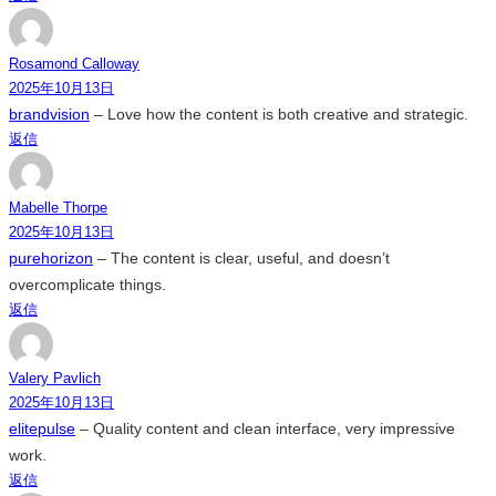
Rosamond Calloway
2025年10月13日
brandvision
– Love how the content is both creative and strategic.
返信
Mabelle Thorpe
2025年10月13日
purehorizon
– The content is clear, useful, and doesn’t
overcomplicate things.
返信
Valery Pavlich
2025年10月13日
elitepulse
– Quality content and clean interface, very impressive
work.
返信