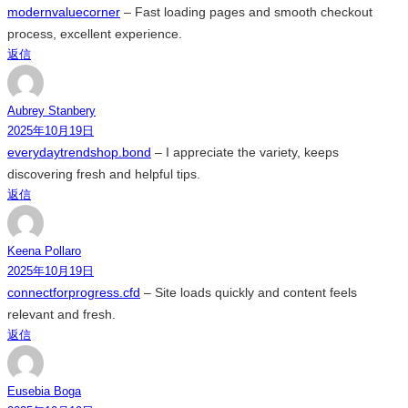
modernvaluecorner
– Fast loading pages and smooth checkout
process, excellent experience.
返信
Aubrey Stanbery
2025年10月19日
everydaytrendshop.bond
– I appreciate the variety, keeps
discovering fresh and helpful tips.
返信
Keena Pollaro
2025年10月19日
connectforprogress.cfd
– Site loads quickly and content feels
relevant and fresh.
返信
Eusebia Boga