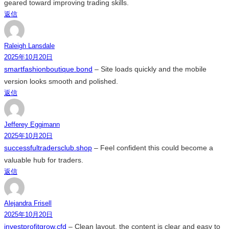
geared toward improving trading skills.
返信
Raleigh Lansdale
2025年10月20日
smartfashionboutique.bond
– Site loads quickly and the mobile
version looks smooth and polished.
返信
Jefferey Eggimann
2025年10月20日
successfultradersclub.shop
– Feel confident this could become a
valuable hub for traders.
返信
Alejandra Frisell
2025年10月20日
investprofitgrow.cfd
– Clean layout, the content is clear and easy to