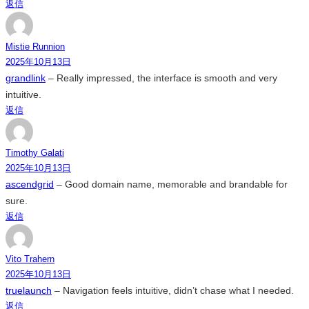
返信
Mistie Runnion
2025年10月13日
grandlink
– Really impressed, the interface is smooth and very
intuitive.
返信
Timothy Galati
2025年10月13日
ascendgrid
– Good domain name, memorable and brandable for
sure.
返信
Vito Trahern
2025年10月13日
truelaunch
– Navigation feels intuitive, didn’t chase what I needed.
返信