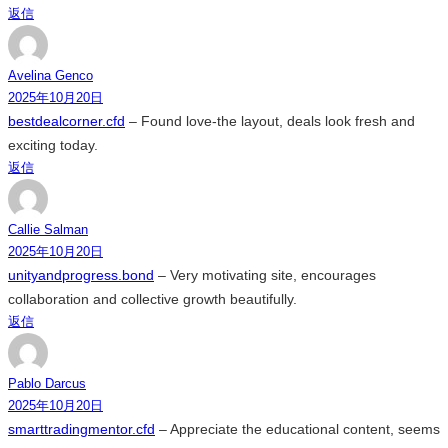
返信
Avelina Genco
2025年10月20日
bestdealcorner.cfd
– Found love-the layout, deals look fresh and
exciting today.
返信
Callie Salman
2025年10月20日
unityandprogress.bond
– Very motivating site, encourages
collaboration and collective growth beautifully.
返信
Pablo Darcus
2025年10月20日
smarttradingmentor.cfd
– Appreciate the educational content, seems