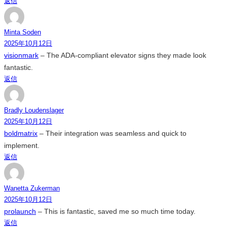
返信
Minta Soden
2025年10月12日
visionmark
– The ADA-compliant elevator signs they made look
fantastic.
返信
Bradly Loudenslager
2025年10月12日
boldmatrix
– Their integration was seamless and quick to
implement.
返信
Wanetta Zukerman
2025年10月12日
prolaunch
– This is fantastic, saved me so much time today.
返信