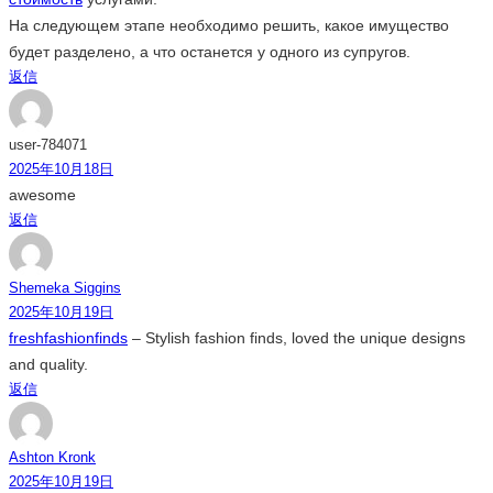
На следующем этапе необходимо решить, какое имущество
будет разделено, а что останется у одного из супругов.
返信
user-784071
2025年10月18日
awesome
返信
Shemeka Siggins
2025年10月19日
freshfashionfinds
– Stylish fashion finds, loved the unique designs
and quality.
返信
Ashton Kronk
2025年10月19日