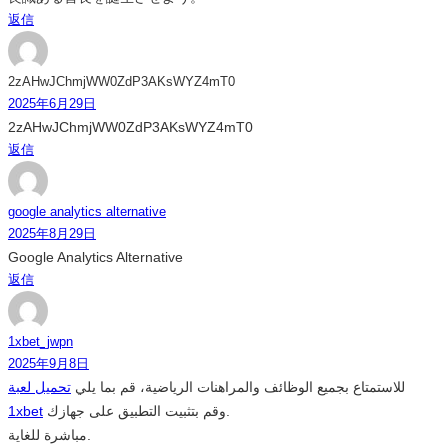
返信
2zAHwJChmjWW0ZdP3AKsWYZ4mT0
2025年6月29日
2zAHwJChmjWW0ZdP3AKsWYZ4mT0
返信
google analytics alternative
2025年8月29日
Google Analytics Alternative
返信
1xbet_jwpn
2025年9月8日
للاستمتاع بجميع الوظائف والمراهنات الرياضية، قم بما يلي
تحميل لعبة
1xbet
وقم بتثبيت التطبيق على جهازك.
مباشرة للغاية.