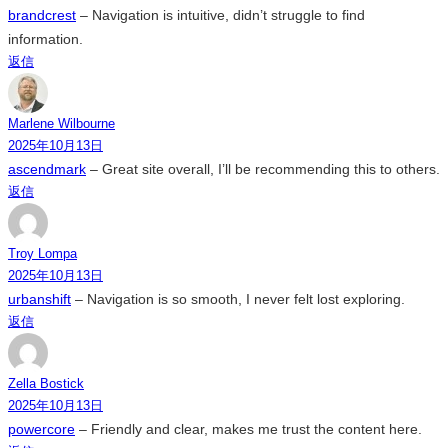
brandcrest
– Navigation is intuitive, didn’t struggle to find
information.
返信
Marlene Wilbourne
2025年10月13日
ascendmark
– Great site overall, I’ll be recommending this to others.
返信
Troy Lompa
2025年10月13日
urbanshift
– Navigation is so smooth, I never felt lost exploring.
返信
Zella Bostick
2025年10月13日
powercore
– Friendly and clear, makes me trust the content here.