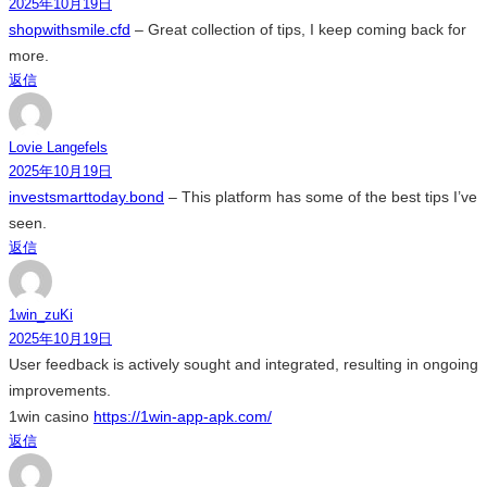
2025年10月19日
shopwithsmile.cfd
– Great collection of tips, I keep coming back for
more.
返信
Lovie Langefels
2025年10月19日
investsmarttoday.bond
– This platform has some of the best tips I’ve
seen.
返信
1win_zuKi
2025年10月19日
User feedback is actively sought and integrated, resulting in ongoing
improvements.
1win casino
https://1win-app-apk.com/
返信