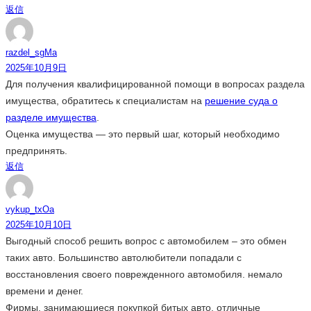
返信
razdel_sgMa
2025年10月9日
Для получения квалифицированной помощи в вопросах раздела
имущества, обратитесь к специалистам на
решение суда о
разделе имущества
.
Оценка имущества — это первый шаг, который необходимо
предпринять.
返信
vykup_txOa
2025年10月10日
Выгодный способ решить вопрос с автомобилем – это обмен
таких авто. Большинство автолюбители попадали с
восстановления своего поврежденного автомобиля. немало
времени и денег.
Фирмы, занимающиеся покупкой битых авто, отличные