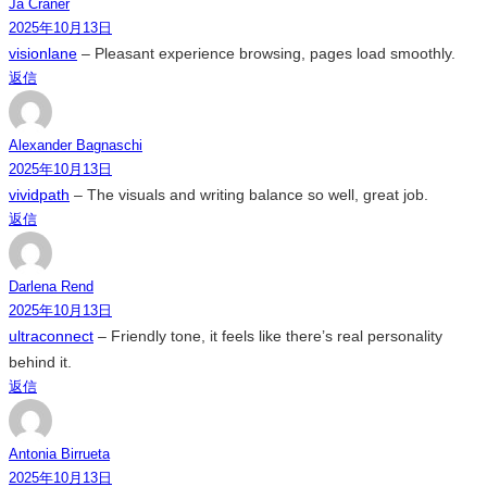
Ja Craner
2025年10月13日
visionlane
– Pleasant experience browsing, pages load smoothly.
返信
Alexander Bagnaschi
2025年10月13日
vividpath
– The visuals and writing balance so well, great job.
返信
Darlena Rend
2025年10月13日
ultraconnect
– Friendly tone, it feels like there’s real personality
behind it.
返信
Antonia Birrueta
2025年10月13日