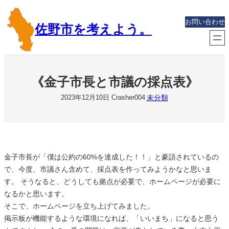
内
容
お問い合わせ
佐野市を考えよう。
を
ス
キ
ッ
《金子市長と市議の採点表》
プ
未分類
2023年12月10日
Crasher004
金子市長が「僕は公約の60%を達成した！！」と豪語されているの
で、今度、市議さん含めて、採点表を作ってみようかなと思いま
す。 そうなると、どうしても拠点が必要で、ホームページが必要に
なるかと思います。
そこで、ホームページを立ち上げてみました。
掲示板が機能するような環境になれば、「いいまち」になると思う