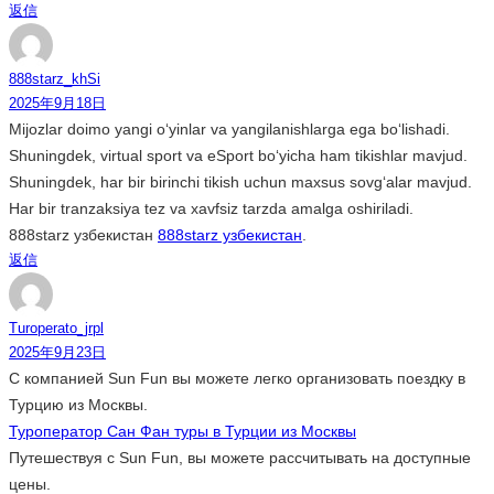
返信
888starz_khSi
2025年9月18日
Mijozlar doimo yangi oʻyinlar va yangilanishlarga ega boʻlishadi.
Shuningdek, virtual sport va eSport boʻyicha ham tikishlar mavjud.
Shuningdek, har bir birinchi tikish uchun maxsus sovgʻalar mavjud.
Har bir tranzaksiya tez va xavfsiz tarzda amalga oshiriladi.
888starz узбекистан
888starz узбекистан
.
返信
Turoperato_jrpl
2025年9月23日
С компанией Sun Fun вы можете легко организовать поездку в
Турцию из Москвы.
Туроператор Сан Фан туры в Турции из Москвы
Путешествуя с Sun Fun, вы можете рассчитывать на доступные
цены.