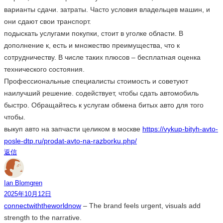
варианты сдачи. затраты. Часто условия владельцев машин, и
они сдают свои транспорт.
подыскать услугами покупки, стоит в уголке области. В
дополнение к, есть и множество преимущества, что к
сотрудничеству. В числе таких плюсов – бесплатная оценка
технического состояния.
Профессиональные специалисты стоимость и советуют
наилучший решение. содействует, чтобы сдать автомобиль
быстро. Обращайтесь к услугам обмена битых авто для того
чтобы.
выкуп авто на запчасти целиком в москве
https://vykup-bityh-avto-
posle-dtp.ru/prodat-avto-na-razborku.php/
返信
Ian Blomgren
2025年10月12日
connectwiththeworldnow
– The brand feels urgent, visuals add
strength to the narrative.