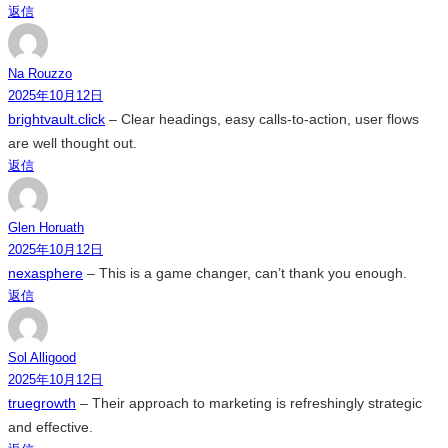
返信
Na Rouzzo
2025年10月12日
brightvault.click
– Clear headings, easy calls-to-action, user flows
are well thought out.
返信
Glen Horuath
2025年10月12日
nexasphere
– This is a game changer, can’t thank you enough.
返信
Sol Alligood
2025年10月12日
truegrowth
– Their approach to marketing is refreshingly strategic
and effective.