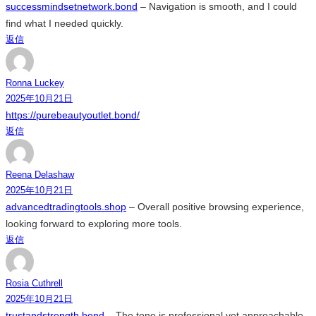
successmindsetnetwork.bond
– Navigation is smooth, and I could
find what I needed quickly.
返信
Ronna Luckey
2025年10月21日
https://purebeautyoutlet.bond/
返信
Reena Delashaw
2025年10月21日
advancedtradingtools.shop
– Overall positive browsing experience,
looking forward to exploring more tools.
返信
Rosia Cuthrell
2025年10月21日
trustandstrength.bond
– The tone is professional yet approachable