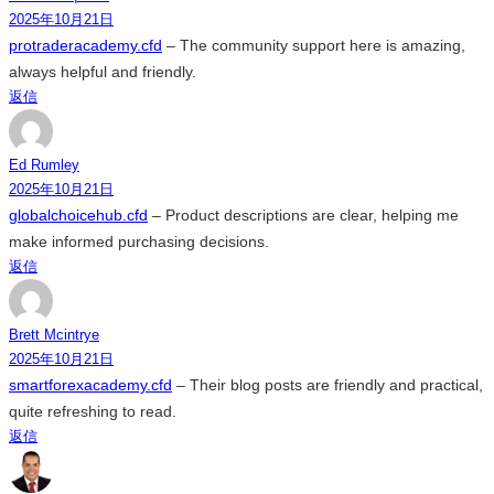
2025年10月21日
protraderacademy.cfd
– The community support here is amazing,
always helpful and friendly.
返信
Ed Rumley
2025年10月21日
globalchoicehub.cfd
– Product descriptions are clear, helping me
make informed purchasing decisions.
返信
Brett Mcintrye
2025年10月21日
smartforexacademy.cfd
– Their blog posts are friendly and practical,
quite refreshing to read.
返信