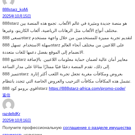
888starz_koMi
2025年10月15日
888starz هو منصة جديدة ومثيرة في عالم الألعاب. تجمع هذه المنصة بين
مختلف أنواع الألعاب مثل الرهانات الرياضية، ألعاب الكازينو، وغيرها.
تسعى 888starz لتقديم تجربة مميزة للمستخدمين من خلال واجهة مستخدم
سهلة الاستخدام. تسهل 888starz على اللاعبين من مختلف أنحاء العالم
الانضمام إلى الموقع بفضل دعمها للغات متعددة.
تتبع 888starz معايير أمان عالية لضمان حماية معلومات اللاعبين. بالإضافة
إلى ذلك، تقدم المنصة دعمًا فنيًا ممتازًا متاحًا على مدار الساعة.
تتميز 888starz بعروض ومكافآت مغرية تجعل تجربة اللعب أكثر إثارة.
تشمل هذه المكافآت مكافآت الترحيب والعروض الخاصة التي تتجدد بانتظام.
اقوي برومو كود 888starz
https://888starz-africa.com/promo-code/
返信
razdeltdKr
2025年10月16日
Получите профессиональную
соглашение о разделе имущества
стоимость
услугами.