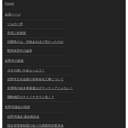
Forum
会員ページ
ツルの一声
市長に告発状
旧閑馬小は、何故あれほど安かったのか
暫時休憩中の論争
佐野市の政策
ガキの使いやあらへんで！
佐野市文化会館の長寿命化工事について
災害時の給水車派遣はボランティアじゃない！
飛駒地区がチャイナタウン化！？
佐野市議会の現状
佐野市議会 議会報告会
指定管理者制度の在り方調査特別委員会