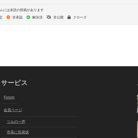
ムには未読の投稿があります
定
非承認
解決済
非公開
クローズ
サービス
Forum
会員ページ
ツルの一声
市長に告発状