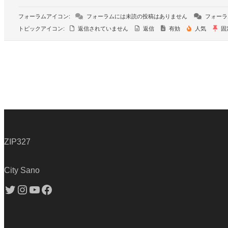
フォーラムアイコン:
フォーラムには未読の投稿はありません
フォーラ
トピックアイコン:
返信されていません
返信
有効
人気
固
ZIP327
City Sano
Twitter
Instagram
YouTube
Facebook