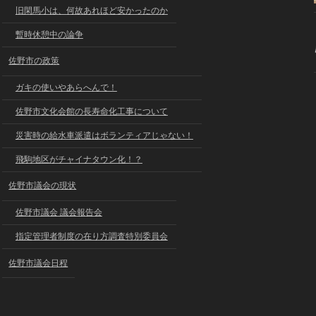
旧閑馬小は、何故あれほど安かったのか
暫時休憩中の論争
佐野市の政策
ガキの使いやあらへんで！
佐野市文化会館の長寿命化工事について
災害時の給水車派遣はボランティアじゃない！
飛駒地区がチャイナタウン化！？
佐野市議会の現状
佐野市議会 議会報告会
指定管理者制度の在り方調査特別委員会
佐野市議会日程